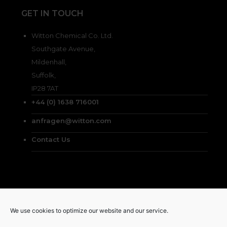
GET IN TOUCH
Witton Chemical Co. Ltd.
Southgate Avenue,
Mildenhall,
Suffolk,
IP28 7AT
+44 (0) 1638 716001
anfragen@witton.com
Contact Us
© Witton Chemical Co. Ltd. 2026
We use cookies to optimize our website and our service.