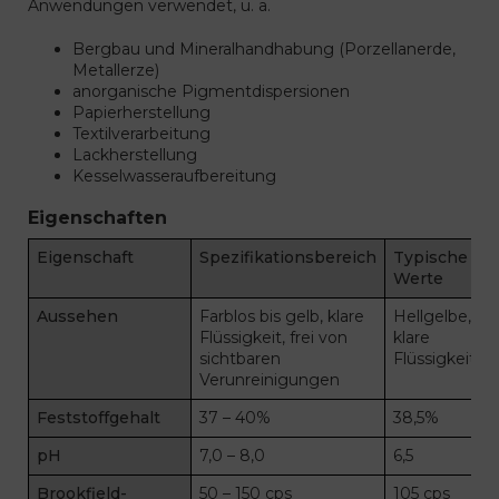
Anwendungen verwendet, u. a.
Bergbau und Mineralhandhabung (Porzellanerde,
Metallerze)
anorganische Pigmentdispersionen
Papierherstellung
Textilverarbeitung
Lackherstellung
Kesselwasseraufbereitung
Eigenschaften
Eigenschaft
Spezifikationsbereich
Typische
Werte
Aussehen
Farblos bis gelb, klare
Hellgelbe,
Flüssigkeit, frei von
klare
sichtbaren
Flüssigkeit
Verunreinigungen
Feststoffgehalt
37 – 40%
38,5%
pH
7,0 – 8,0
6,5
Brookfield-
50 – 150 cps
105 cps