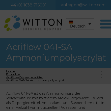
anfragen@witton.com
+44 (0) 1638 716001
Deutsch
Acriflow 041-SA
Ammoniumpolyacrylat
Home
»
Produkte
»
Acriflow-Dispergiermittel
»
Acriflow 041-SA Ammoniumpolyacrylat
Acriflow 041-SA ist das Ammoniumsalz der
Polyacrylsäure mit mittlerem Molekulargewicht. Es wird
als Dispergiermittel, Antiscalant- und Suspendiermittel in
einer Vielzahl von industriellen Prozessen und