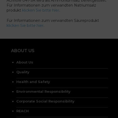
Acriflow 041-SA wird als Ammoniumsalz bereitgestellt.
Für Informationen zum verwandten Natriumsalz
produkt
klicken Sie bitte hier
.
Für Informationen zum verwandten Säureprodukt
klicken Sie bitte hier
.
ABOUT US
About Us
Quality
Health and Safety
Environmental Responsibility
Corporate Social Responsibility
REACH