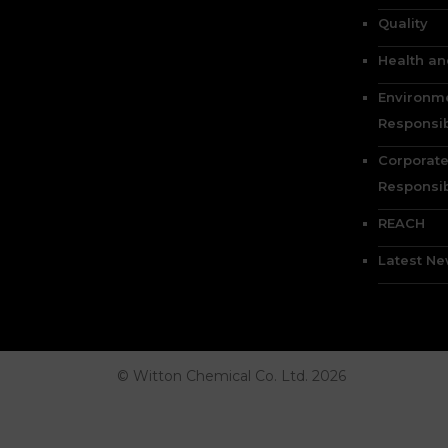
Quality
Health an
Environm
Responsib
Corporate
Responsib
REACH
Latest N
© Witton Chemical Co. Ltd. 2026