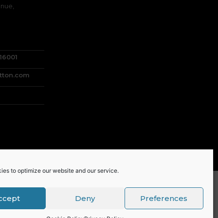
nue,
716001
tton.com
ies to optimize our website and our service.
ccept
Deny
Preferences