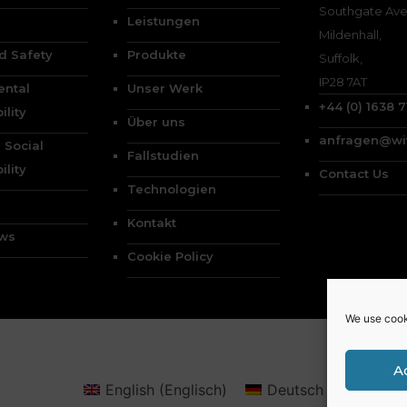
Southgate Ave
Leistungen
Mildenhall,
d Safety
Produkte
Suffolk,
IP28 7AT
ental
Unser Werk
+44 (0) 1638 
ility
Über uns
anfragen@wi
 Social
Fallstudien
ility
Contact Us
Technologien
Kontakt
ews
Cookie Policy
We use cook
A
English
(
Englisch
)
Deutsch